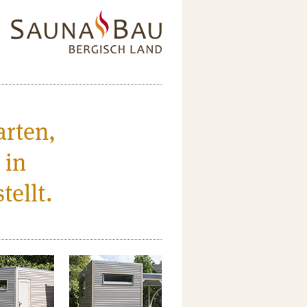
arten,
 in
ellt.